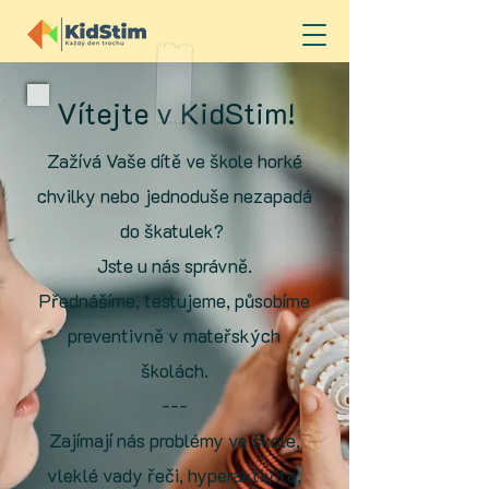
Vítejte v KidStim!
Zažívá Vaše dítě ve škole horké
chvilky nebo jednoduše nezapadá
do škatulek?
J
ste u nás správně.
Přednášíme, testujeme, působíme
preventivně
v
mateřských
školách.
---
Zajímají nás problémy ve škole,
vleklé vady řeči, hyperaktivita,