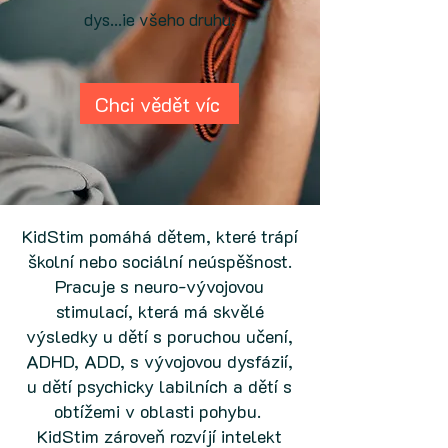
dys...ie všeho druhu.
Chci vědět víc
KidStim pomáhá dětem, které trápí
školní nebo sociální neúspěšnost.
Pracuje s neuro-vývojovou
stimulací, která má skvělé
výsledky u dětí s poruchou učení,
ADHD, ADD, s vývojovou dysfázií,
u dětí psychicky labilních a dětí s
obtížemi v oblasti pohybu.
KidStim zároveň rozvíjí intelekt