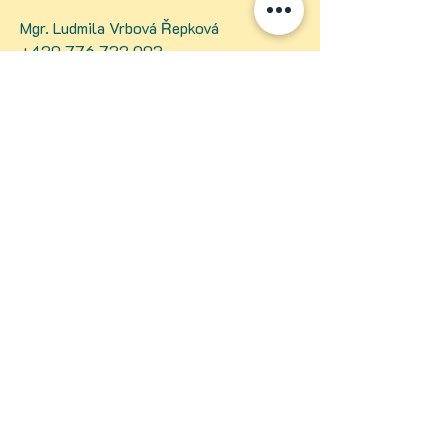
Mgr. Ludmila Vrbová Řepková
+420 776 732 003
kidstimtrochu@gmail.com
IČO
02378752
Galerie Werk, vchod B, 3. patro
Mrštíkova 399
Liberec 3
460 02